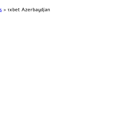
s
>
1xbet Azerbaydjan